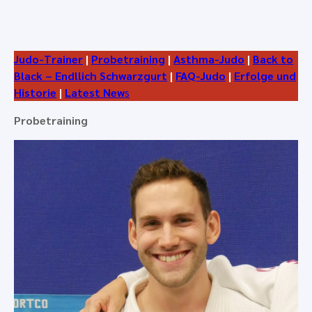
Judo-Trainer
|
Probetraining
|
Asthma-Judo
|
Back to
Black – Endllich Schwarzgurt
|
FAQ-Judo
|
Erfolge und
Historie
|
Latest New
s
Probetraining