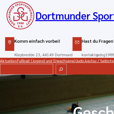
Zum
Inhalt
Dortmunder Spor
springen
Komm einfach vorbei!
Hast du Fragen
Kleybredde 23, 44149 Dortmund
kontakt@dsg1988
Aktuelles
Fußball (Jugend und Erwachsene)
Judo
Jujutsu / Selbst
Suchen
Gesch