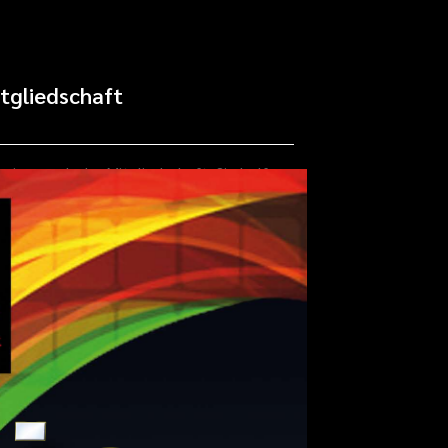
tgliedschaft
rainer nach der Mitgliedschaft. Sie helfen
e – Webverzeichnis und Suchmaschine
os eintragen