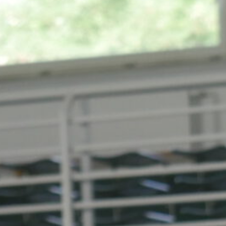
Dortmund: Olympionikin Luise Malzahn
zur Gast bei der DSG 1988
Dortmund-Kley. Ein ganz besonderes
Highlight prägte das vergangene
Wochenende bei der Dortmunder
Sportgemeinschaft 1988 e.V.. Mit Luise
Malzahn durfte der Verein eine echte Ikone
des deutschen und internationalen
Judosports in Dortmund begrüßen. Die
Olympia-Fünfte von Rio de Janeiro, WM-
Dritte und mehrfache EM-
Medaillengewinnerin begeisterte die
Vereinsmitglieder sowie Judo-Fans aus
Dortmund und Umgebung über zwei Tage
hinweg…