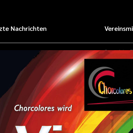
zte Nachrichten
Vereinsmi
Frage deine T
Wir laden ein: Vierzig Jahre Chorcolores!
gerne weiter!
Folge uns
Facebook
Instagram
Webinhalt.d
hier kostenl