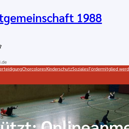
tgemeinschaft 1988
?
.de
verteidigung
Chorcolores
Kinderschutz
Soziales
Fördermitglied werd
ützt: Onlineanm